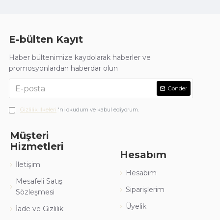
E-bülten Kayıt
Haber bültenimize kaydolarak haberler ve
promosyonlardan haberdar olun
Gönder
Gizlilik İlkeleri
'ni okudum ve kabul ediyorum.
Müşteri
Hizmetleri
Hesabım
İletişim
Hesabım
Mesafeli Satış
Siparişlerim
Sözleşmesi
Üyelik
İade ve Gizlilik