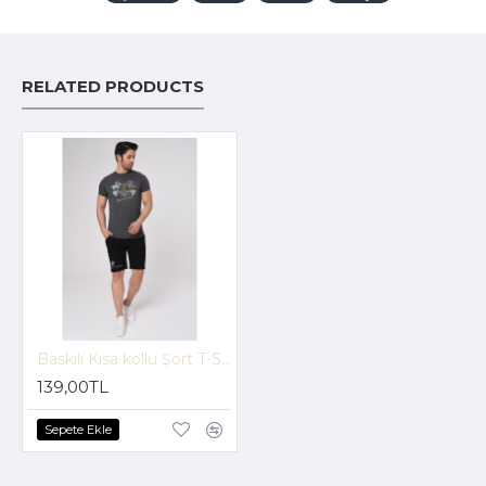
RELATED PRODUCTS
Baskılı Kısa kollu Şort T-Shırt Takım (Gri-Siyah) -1733
139,00TL
Sepete Ekle