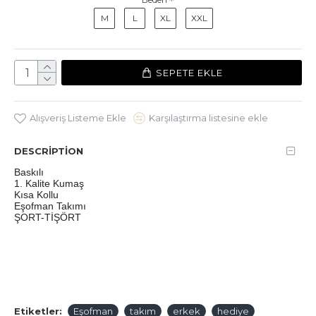
M
L
XL
XXL
SEPETE EKLE
Alışveriş Listeme Ekle
Karşılaştırma listesine ekle
DESCRIPTION
Baskılı 
1. Kalite Kumaş
Kısa Kollu 
Eşofman Takımı
ŞORT-TİŞÖRT
Etiketler:
Eşofman
takım
erkek
hediye