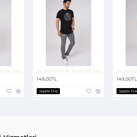
Baskılı Kısa kollu Eşofman Takım (Beyaz-Siyah) -1697
Baskılı Kısa kollu Eşofman Takım (Lacivert-Gri) -1697
149,00TL
149,00TL
Sepete Ekle
Sepete Ekl