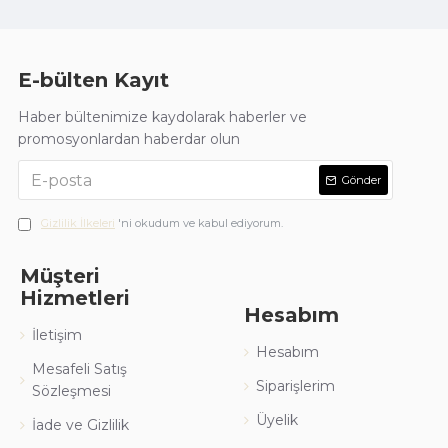
E-bülten Kayıt
Haber bültenimize kaydolarak haberler ve
promosyonlardan haberdar olun
Gönder
Gizlilik İlkeleri
'ni okudum ve kabul ediyorum.
Müşteri
Hizmetleri
Hesabım
İletişim
Hesabım
Mesafeli Satış
Siparişlerim
Sözleşmesi
Üyelik
İade ve Gizlilik