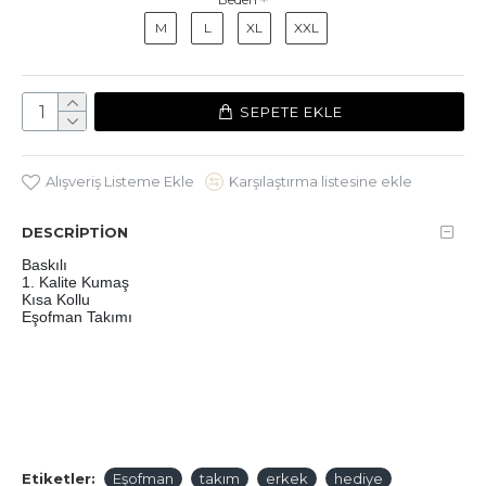
M
L
XL
XXL
SEPETE EKLE
Alışveriş Listeme Ekle
Karşılaştırma listesine ekle
DESCRIPTION
Baskılı 
1. Kalite Kumaş
Kısa Kollu 
Eşofman Takımı
Etiketler:
Eşofman
takım
erkek
hediye