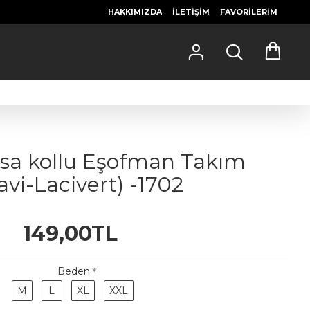
HAKKIMIZDA
İLETIŞIM
FAVORILERIM
Kısa kollu Eşofman Takım
avi-Lacivert) -1702
149,00TL
Beden
M
L
XL
XXL