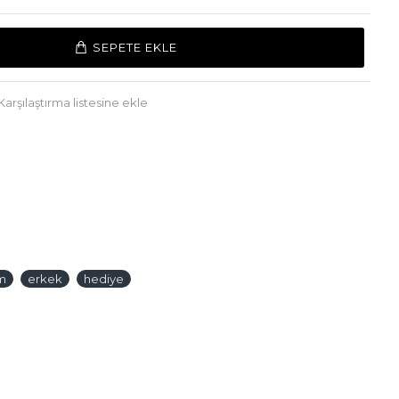
SEPETE EKLE
Karşılaştırma listesine ekle
m
erkek
hediye