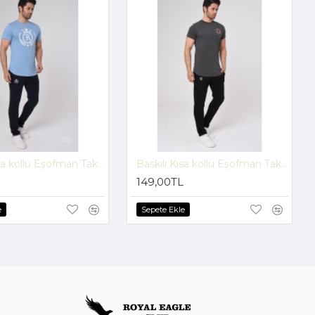
Baskılı Kısa kollu Eşofman Takım (Mavi-Lacivert) -1697
Baskılı Kısa kollu Eşofman Takım (Gri-Siyah) -1700
149,00TL
e
Sepete Ekle