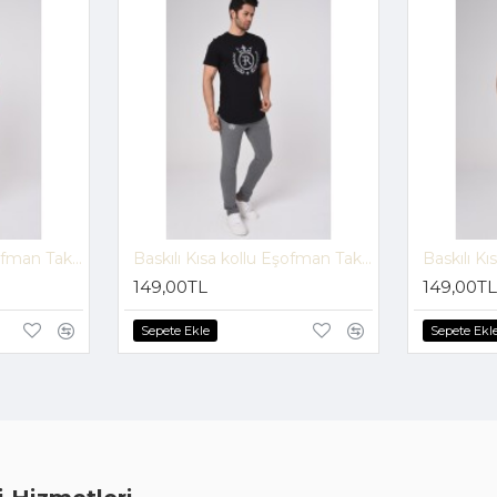
Baskılı Kısa kollu Eşofman Takım (Beyaz-Siyah) -1697
Baskılı Kısa kollu Eşofman Takım (Lacivert-Gri) -1697
149,00TL
149,00TL
Sepete Ekle
Sepete Ekl