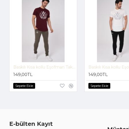
Baskılı Kısa kollu Eşofman Takım (Bordo-Vizon) -1697
149,00TL
149,00TL
Sepete Ekle
Sepete Ekle
E-bülten Kayıt