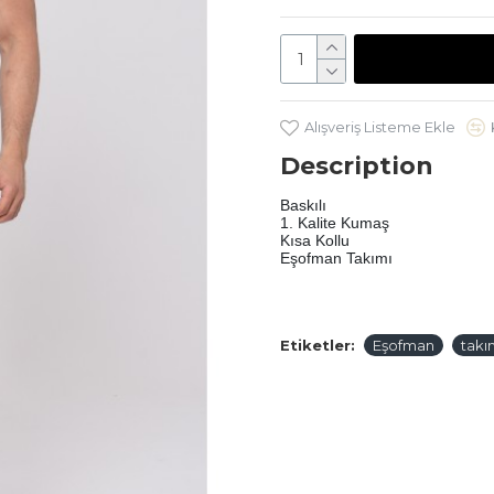
Alışveriş Listeme Ekle
Description
Baskılı 
1. Kalite Kumaş
Kısa Kollu 
Eşofman Takımı
Etiketler:
Eşofman
takı