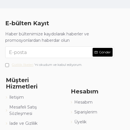
E-bülten Kayıt
Haber bültenimize kaydolarak haberler ve
promosyonlardan haberdar olun
Gönder
Gizlilik İlkeleri
'ni okudum ve kabul ediyorum.
Müşteri
Hizmetleri
Hesabım
İletişim
Hesabım
Mesafeli Satış
Siparişlerim
Sözleşmesi
Üyelik
İade ve Gizlilik