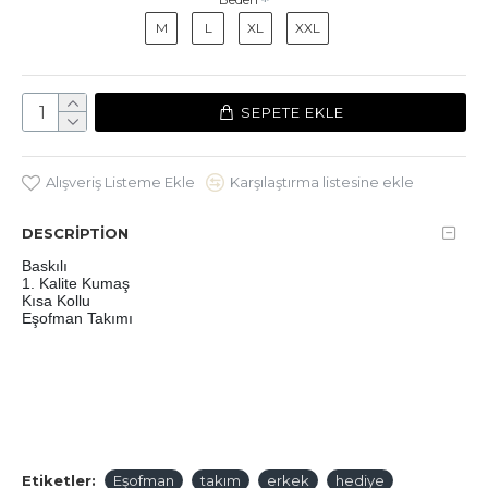
M
L
XL
XXL
SEPETE EKLE
Alışveriş Listeme Ekle
Karşılaştırma listesine ekle
DESCRIPTION
Baskılı 
1. Kalite Kumaş
Kısa Kollu 
Eşofman Takımı
Etiketler:
Eşofman
takım
erkek
hediye