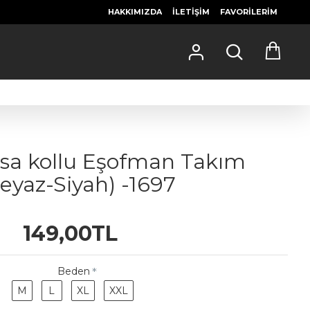
HAKKIMIZDA
İLETIŞIM
FAVORILERIM
Kısa kollu Eşofman Takım
eyaz-Siyah) -1697
149,00TL
Beden
M
L
XL
XXL