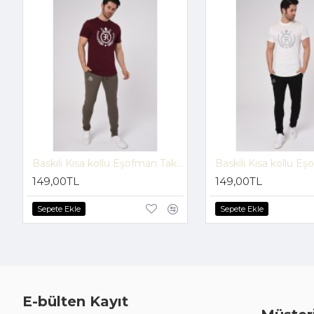
Baskılı Kısa kollu Eşofman Takım (Bordo-Vizon) -1697
149,00TL
149,00TL
Sepete Ekle
Sepete Ekle
E-bülten Kayıt