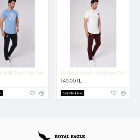
Baskılı Kısa kollu Eşofman Takım (Mavi-Lacivert) -1697
Baskılı Kısa kollu Eşofman Takım (Beyaz-Bordo) -1700
149,00TL
e
Sepete Ekle