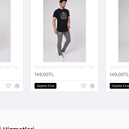
Baskılı Kısa kollu Eşofman Takım (Beyaz-Siyah) -1697
Baskılı Kısa kollu Eşofman Takım (Lacivert-Gri) -1697
149,00TL
149,00TL
Sepete Ekle
Sepete Ekl