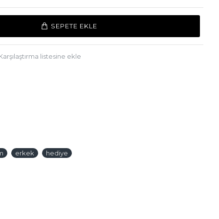
SEPETE EKLE
Karşılaştırma listesine ekle
m
erkek
hediye