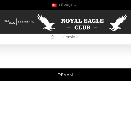
TÜRKÇE
Gömlek
DEVAM