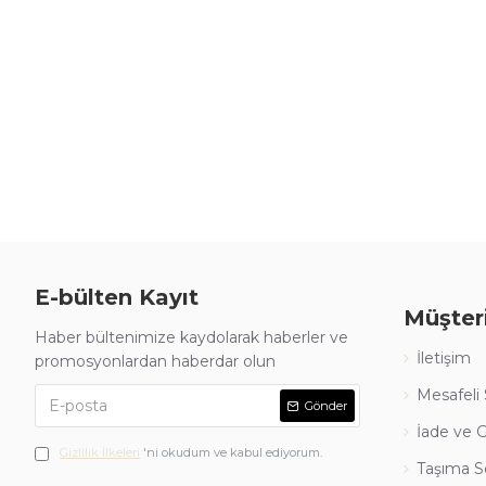
E-bülten Kayıt
Müşter
Haber bültenimize kaydolarak haberler ve
İletişim
promosyonlardan haberdar olun
Mesafeli
Gönder
İade ve Gi
Gizlilik İlkeleri
'ni okudum ve kabul ediyorum.
Taşıma S