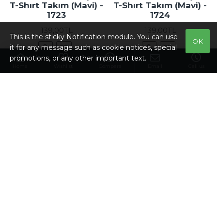
T-Shırt Takım (Mavi) -
T-Shırt Takım (Mavi) -
1723
1724
139,00TL
139,00TL
This is the sticky Notification module. You can use
OK
it for any message such as cookie notices, special
promotions, or any other important text.
Home
Wishlist
Compare
Email
Call us
NEW
Baskılı Kısa kollu Şort
Baskılı Kısa kollu Şort
T-Shırt Takım (Mavi)
T-Shırt Takım (Pembe)