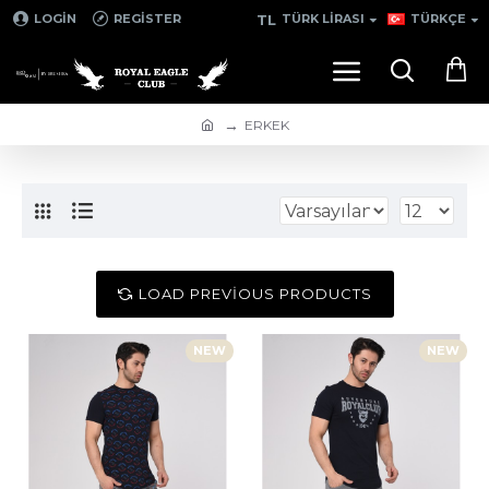
TL
LOGIN
REGISTER
TÜRK LIRASI
TÜRKÇE
ERKEK
LOAD PREVIOUS PRODUCTS
NEW
NEW